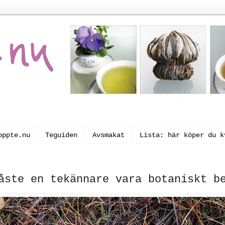
oppte.nu
Teguiden
Avsmakat
Lista: här köper du k
åste en tekännare vara botaniskt b