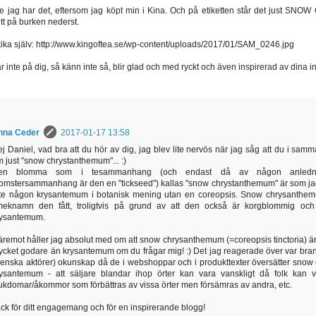
nte jag har det, eftersom jag köpt min i Kina. Och på etiketten står det just SNOW
mitt på burken nederst.
kika själv: http://www.kingoftea.se/wp-content/uploads/2017/01/SAM_0246.jpg
 inte på dig, så känn inte så, blir glad och med ryckt och även inspirerad av dina i
nna Ceder
2017-01-17 13:58
j Daniel, vad bra att du hör av dig, jag blev lite nervös när jag såg att du i samm
 just "snow chrystanthemum"... :)
en blomma som i tesammanhang (och endast då av någon anledni
omstersammanhang är den en "tickseed") kallas "snow chrystanthemum" är som j
nte någon krysantemum i botanisk mening utan en coreopsis. Snow chrysanthem
meknamn den fått, troligtvis på grund av att den också är korgblommig o
rysantemum.
remot håller jag absolut med om att snow chrysanthemum (=coreopsis tinctoria) är ett
cket godare än krysantemum om du frågar mig! :) Det jag reagerade över var bra
enska aktörer) okunskap då de i webshoppar och i produkttexter översätter snow 
ysantemum - att säljare blandar ihop örter kan vara vanskligt då folk kan v
ukdomar/åkommor som förbättras av vissa örter men försämras av andra, etc.
ck för ditt engagemang och för en inspirerande blogg!