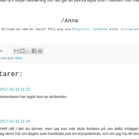
lad och börjar nedräkning tills det går att plocka egna örter i naturen! Inte m
.
/Anna
Gil
lade du vad du läste?
Följ mig
via
Bloglovin
,
Facebook
eller
Instagram
er
r och gror
,
örtte
tarer:
2017-01-16 21:22
mmentaren har tagits bort av skribenten.
2017-01-16 21:24
Helt rätt i det du skriver, men jag kan inte sluta fundera på om detta inlägget
jag skrev här om dagen som handlade just om krysantemum, och om jag har fel b