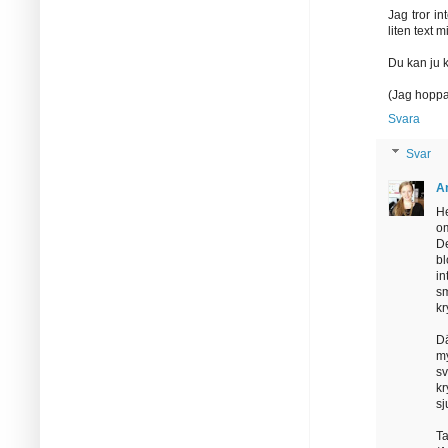
Jag tror i
liten text 
Du kan ju 
(Jag hoppar
Svara
Svar
A
He
om
D
bl
i
s
k
Dä
my
sv
kr
sj
Ta