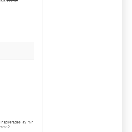
ånga
veckor
!
 inspirerades av min
lomma?