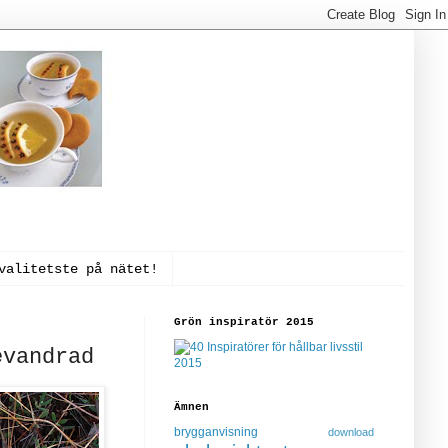
valitetste på nätet!
Grön inspiratör 2015
evandrad
Ämnen
brygganvisning
download