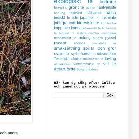
ekologiskt te
fairtrade
grönt te
hantverkste
förvaring
gult te
hälsa
hudvård
hållbarhet
honung
indiskt te
iste
japanskt te
jasminte
jul
kinesiskt te
jobb
kafé
kombucha
kopp och kanna
koreanskt te
lankesiskt
te
laotiskt te
lästips
matcha
människor
oolong
pyssel
nepalesiskt te
pu-erh
recept
rooibos
rwandiskt te
smaksättning
spirar och gror
svart te
sydafrikanskt te
tebranschen
tävling
Tekompis
tekultur
thailändskt te
vitt te
vietnamesiskt te
utmärkelser
ätbart
örtte
övrigt drickbart
Här kan du söka efter inlägg
och innehåll på bloggen!
e och andra