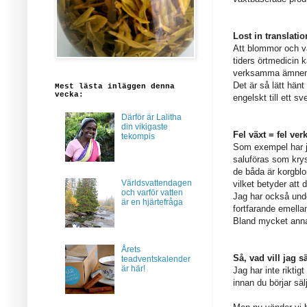
Lost in translatio
Att blommor och vä
tiders örtmedicin 
verksamma ämnen i o
Det är så lätt hänt 
Mest lästa inläggen denna
vecka:
engelskt till ett 
Därför är Lalitha
din vikigaste
Fel växt = fel ve
tekompis
Som exempel har ja
saluföras som kr
de båda är korgbl
Världsvattendagen
vilket betyder att 
och varför vatten
Jag har också unde
är en hjärtefråga
fortfarande emella
Bland mycket anna
Årets
Så, vad vill jag 
teadventskalender
är här!
Jag har inte riktig
innan du börjar säl