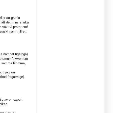
ller att gamla
att det finns starka
n växt vi pratar om!
esiskt namn till ett
.
ska namnet tigeröga)
anthemum". Även om
NTE samma blomma,
och jag ser
rkad förgätmigej.
älp av en expert
niken.