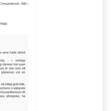
 Chrysantenum. Står i
nlägg)
a veva hade skrivit
ng - i vanliga
ag nämner här ovan
um är mer som ett
ch påminner om en
 riktigt gott örtte,
nschens (=säljande
chrysanthemum till
ara allergiska, ha