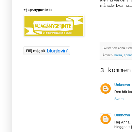
Men nu vänder vi b
månader kvar nu..
#jagsmygerinte
Skrivet av
Anna Ced
Ämnen:
hälsa
,
spira
3 kommen
Unknown
Den här ko
Svara
Unknown
Hej Anna. 
bloggpost 