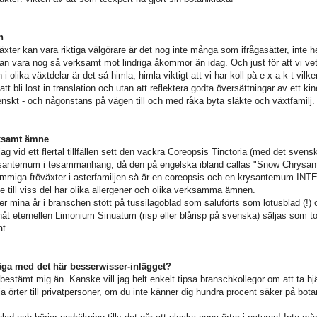
n
xter kan vara riktiga välgörare är det nog inte många som ifrågasätter, inte he
kan vara nog så verksamt mot lindriga åkommor än idag. Och just för att vi vet 
lika växtdelar är det så himla, himla viktigt att vi har koll på e-x-a-k-t vilke
att bli lost in translation och utan att reflektera godta översättningar av ett kin
svenskt - och någonstans på vägen till och med råka byta släkte och växtfamilj
rksamt ämne
g vid ett flertal tillfällen sett den vackra Coreopsis Tinctoria (med det sven
ysantemum i tesammanhang, då den på engelska ibland callas "Snow Chrys
ommiga fröväxter i asterfamiljen så är en coreopsis och en krysantemum I
de till viss del har olika allergener och olika verksamma ämnen.
r mina år i branschen stött på tussilagoblad som saluförts som lotusblad (!) 
nåt eternellen Limonium Sinuatum (risp eller blårisp på svenska) säljas som to
t.
säga med det här besserwisser-inlägget?
t bestämt mig än. Kanske vill jag helt enkelt tipsa branschkollegor om att ta hj
ja örter till privatpersoner, om du inte känner dig hundra procent säker på bota