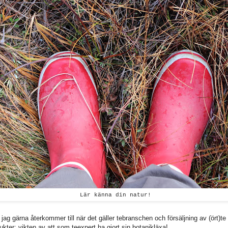
Lär känna din natur!
jag gärna återkommer till när det gäller tebranschen och försäljning av (ört)t
kter: vikten av att som teexpert ha gjort sin botanikläxa!