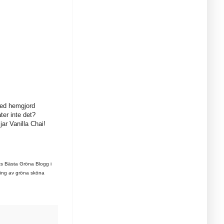
 med hemgjord
er inte det?
jar Vanilla Chai!
ets Bästa Gröna Blogg i
tning av gröna sköna