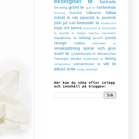
ekologiskt te
fairtrade
grönt te
hantverkste
förvaring
gult te
hälsa
hudvård
hållbarhet
honung
indiskt te
iste
japanskt te
jasminte
jul
kinesiskt te
jobb
kafé
kombucha
kopp och kanna
koreanskt te
lankesiskt
te
laotiskt te
lästips
matcha
människor
oolong
pyssel
nepalesiskt te
pu-erh
recept
rooibos
rwandiskt te
smaksättning
spirar och gror
svart te
sydafrikanskt te
tebranschen
tävling
Tekompis
tekultur
thailändskt te
vitt te
vietnamesiskt te
utmärkelser
ätbart
örtte
övrigt drickbart
Här kan du söka efter inlägg
och innehåll på bloggen!