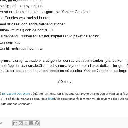
ymlig pärl- och pysselburk
n så att den blir till glas att göra nya Yankee Candles i
ee Candles wax melts i burken
 med strössel och andra tårtdekorationer
tney (mums!) och ge bort till jul
sidenband i burken för att lätt inspireras vid paketinslagning
ken som vas
en till metmask i sommar
grymma bidrag fastnade vi slutligen för denna: Lisa Arbin tänker fylla burken
höstäpplen, och smaksätta med samma kryddor som ljuset doftar. Hur gott låt
 maila din adress till hej(at)enkoppte.nu så skickar Yankee Candle ut ett large 
/Anna
på
En Lagom Dos Grönt
pågår för fullt. Gillar du Enkoppte och tycker att bloggen är värd titeln År
e Frö så får du hjärtans gärna rösta
HÄR
! Alla som röstar får (om man vill) dessutom delta i utlot
loggtävlingens sponsorer.
er