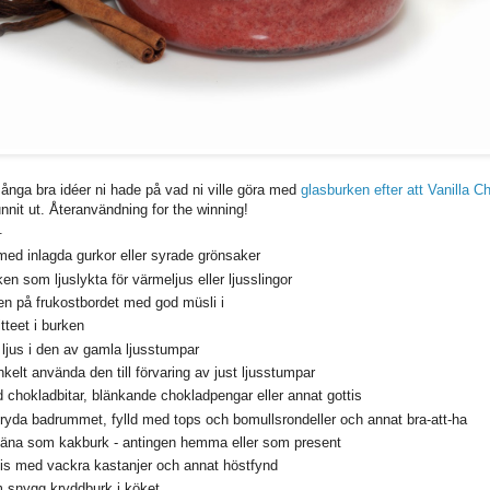
ånga bra idéer ni hade på vad ni ville göra med
glasburken efter att Vanilla Ch
nnit ut.
Återanvändning for the winning!
.
 med inlagda gurkor eller syrade grönsaker
n som ljuslykta för värmeljus eller ljusslingor
den på frukostbordet med god müsli i
itteet i burken
t ljus i den av gamla ljusstumpar
 enkelt använda den till förvaring av just ljusstumpar
d chokladbitar, blänkande chokladpengar eller annat gottis
pryda badrummet, fylld med tops och bomullsrondeller och annat bra-att-ha
tjäna som kakburk - antingen hemma eller som present
dis med vackra kastanjer och annat höstfynd
 snygg kryddburk i köket