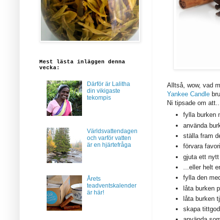
Mest lästa inläggen denna
vecka:
Därför är Lalitha
Alltså, wow, vad m
din vikigaste
Yankee Candle
bru
tekompis
Ni tipsade om att..
fylla burken
använda burke
Världsvattendagen
ställa fram 
och varför vatten
är en hjärtefråga
förvara favor
gjuta ett nyt
...eller helt
fylla den me
Årets
teadventskalender
låta burken 
är här!
låta burken 
skapa tittgo
använda som