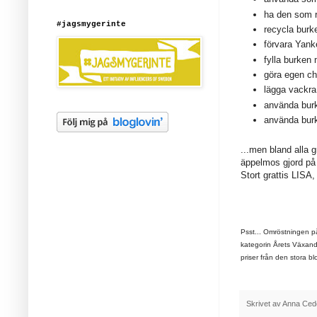
ha den som r
#jagsmygerinte
recycla burke
förvara Yank
fylla burken
göra egen chu
lägga vackra 
använda bur
använda burk
...men bland alla 
äppelmos gjord på 
Stort grattis LISA,
Psst... Omröstningen 
kategorin Årets Växand
priser från den stora b
Skrivet av
Anna Ced