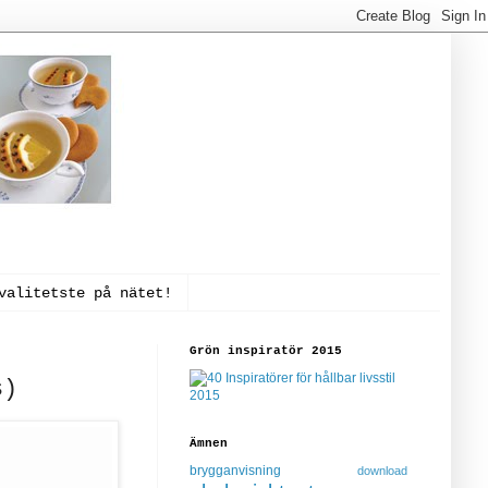
valitetste på nätet!
Grön inspiratör 2015
s)
Ämnen
brygganvisning
download