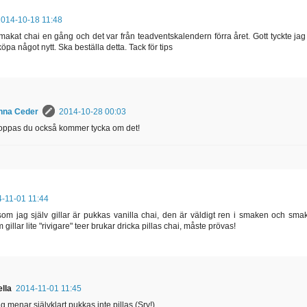
2014-10-18 11:48
makat chai en gång och det var från teadventskalendern förra året. Gott tyckte ja
 köpa något nytt. Ska beställa detta. Tack för tips
nna Ceder
2014-10-28 00:03
ppas du också kommer tycka om det!
-11-01 11:44
 som jag själv gillar är pukkas vanilla chai, den är väldigt ren i smaken och smaka
gillar lite "rivigare" teer brukar dricka pillas chai, måste prövas!
lla
2014-11-01 11:45
g menar självklart pukkas inte pillas (Sry!)