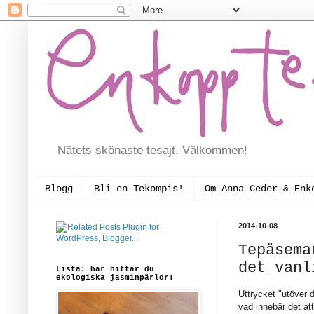
Nätets skönaste tesajt. Välkommen!
Blogg
Bli en Tekompis!
Om Anna Ceder & Enk
2014-10-08
Tepåsema
det vanl
Lista: här hittar du
ekologiska jasminpärlor!
Uttrycket "utöver 
vad innebär det att