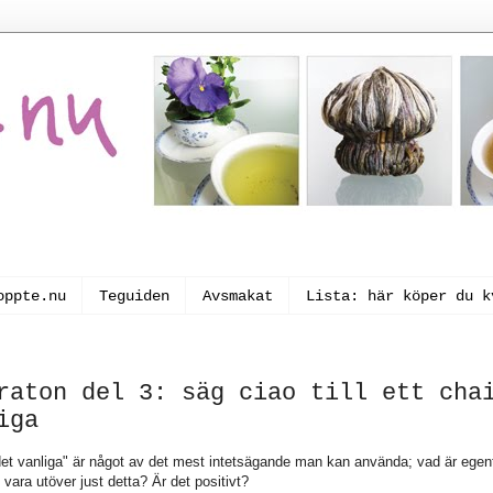
oppte.nu
Teguiden
Avsmakat
Lista: här köper du k
raton del 3: säg ciao till ett cha
iga
det vanliga" är något av det mest intetsägande man kan använda; vad är egent
 vara utöver just detta? Är det positivt?