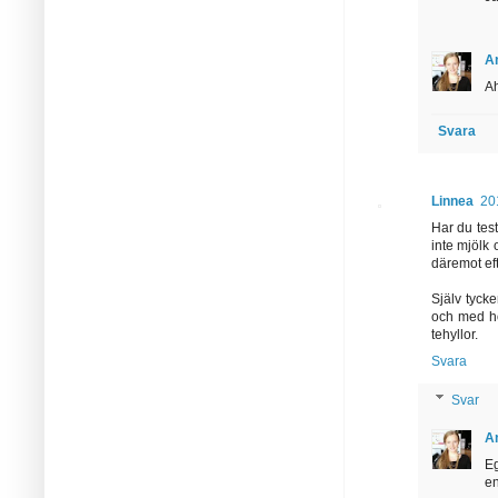
A
Ah
Svara
Linnea
20
Har du tes
inte mjölk 
däremot eft
Själv tycke
och med ho
tehyllor.
Svara
Svar
A
Eg
en