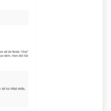
er att de flesta "chai"
ot av dem, men det här
att ha hittat detta,