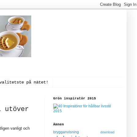
valitetste på nätet!
Grön inspiratör 2015
i utöver
Ämnen
ligen vanligt och
brygganvisning
download