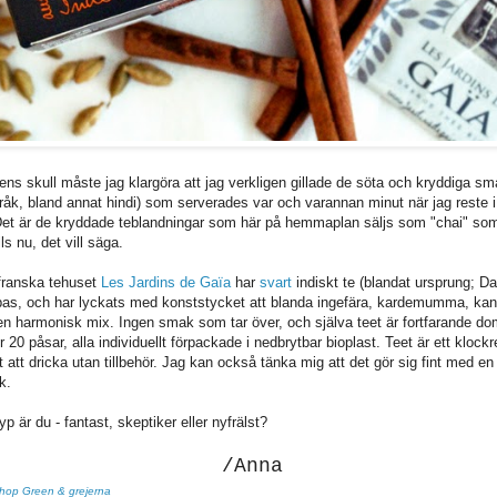
ens skull måste jag klargöra att jag verkligen gillade de söta och kryddiga sm
råk, bland annat hindi) som serverades var och varannan minut när jag reste i 
Det är de kryddade teblandningar som här på hemmaplan säljs som "chai" som 
lls nu, det vill säga.
 franska tehuset
Les Jardins de Gaïa
har
svart
indiskt te (blandat ursprung; D
as, och har lyckats med konststycket att blanda ingefära, kardemumma, kane
en harmonisk mix. Ingen smak som tar över, och själva teet är fortfarande do
0 påsar, alla individuellt förpackade i nedbrytbar bioplast. Teet är ett klockr
t att dricka utan tillbehör. Jag kan också tänka mig att det gör sig fint med e
k.
yp är du - fantast, skeptiker eller nyfrälst?
/Anna
shop Green & grejerna