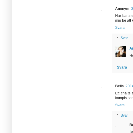
Anonym
Har bara s
mig för att
Svara
Svar
A
Ho
Svara
Bella
2014
Ett chaite
kompis som 
Svara
Svar
Be
Ja