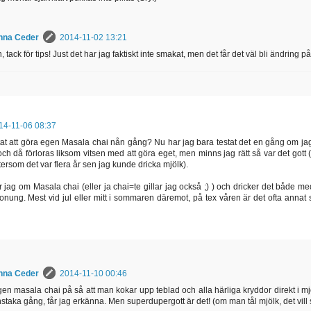
nna Ceder
2014-11-02 13:21
, tack för tips! Just det har jag faktiskt inte smakat, men det får det väl bli ändring på
14-11-06 08:37
tat att göra egen Masala chai nån gång? Nu har jag bara testat det en gång om jag m
och då förloras liksom vitsen med att göra eget, men minns jag rätt så var det gott (
ersom det var flera år sen jag kunde dricka mjölk).
r jag om Masala chai (eller ja chai=te gillar jag också ;) ) och dricker det både m
nung. Mest vid jul eller mitt i sommaren däremot, på tex våren är det ofta anna
nna Ceder
2014-11-10 00:46
en masala chai på så att man kokar upp teblad och alla härliga kryddor direkt i 
staka gång, får jag erkänna. Men superdupergott är det! (om man tål mjölk, det vill s