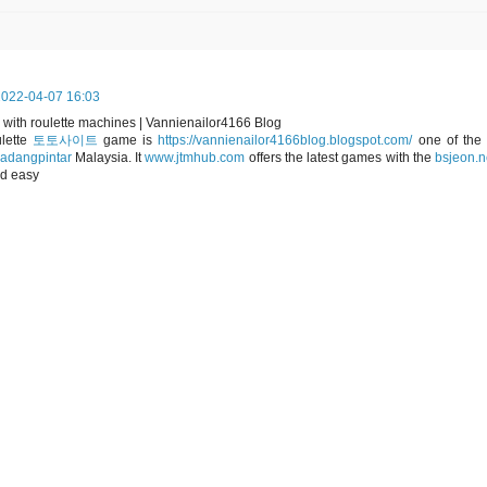
2022-04-07 16:03
 with roulette machines | Vannienailor4166 Blog
ulette
토토사이트
game is
https://vannienailor4166blog.blogspot.com/
one of the 
adangpintar
Malaysia. It
www.jtmhub.com
offers the latest games with the
bsjeon.n
d easy