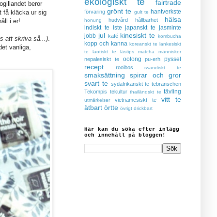
ekologiskt te
fairtrade
ogillandet beror
grönt te
hantverkste
 få kläcka ur sig
förvaring
gult te
hälsa
hudvård
hållbarhet
ll i er!
honung
indiskt te
iste
japanskt te
jasminte
jul
kinesiskt te
jobb
kafé
kombucha
 att skriva så...)
.
kopp och kanna
koreanskt te
lankesiskt
det vanliga,
te
laotiskt te
lästips
matcha
människor
oolong
pyssel
nepalesiskt te
pu-erh
recept
rooibos
rwandiskt te
smaksättning
spirar och gror
svart te
sydafrikanskt te
tebranschen
tävling
Tekompis
tekultur
thailändskt te
vitt te
vietnamesiskt te
utmärkelser
ätbart
örtte
övrigt drickbart
Här kan du söka efter inlägg
och innehåll på bloggen!