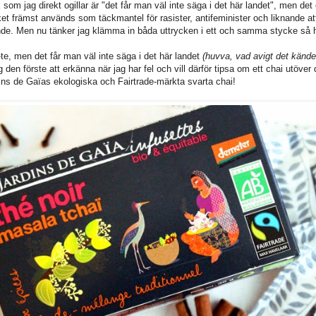
om jag direkt ogillar är "det får man väl inte säga i det här landet", men det 
ket främst används som täckmantel för rasister, antifeminister och liknande att
ande. Men nu tänker jag klämma in båda uttrycken i ett och samma stycke så hå
i-te, men det får man väl inte säga i det här landet
(huvva, vad avigt det kändes
 den förste att erkänna när jag har fel och vill därför tipsa om ett chai utöver 
ns de Gaïas ekologiska och Fairtrade-märkta svarta chai!