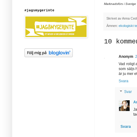
Marknadsförs i Sverige
#jagsmygerinte
Skrivet av
Anna Ced
Ämnen:
ekologiskt t
10 komme
Anonym
Vad roligt 
som säljs h
är ju mer e
Svara
Svar
A
Ja
ta
Svara