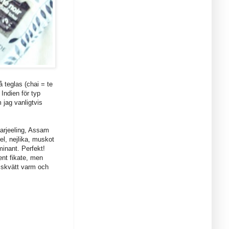
å teglas (chai = te
Indien för typ
jag vanligtvis
aarjeeling, Assam
l, nejlika, muskot
minant. Perfekt!
ent fikate, men
n skvätt varm och