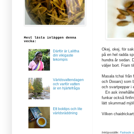
Mest lästa inläggen denna
vecka:
Okej, okej, för sak
Därför är Lalitha
på en hel radda sp
din vikigaste
tekompis
hundra år sedan. 
väljer bort. Fram ti
Masala tchaï från
Världsvattendagen
och Dooars) som b
och varför vatten
och svartpeppar i 
är en hjärtefråga
En ask innehåller 2
funkar också finfin
lätt skummad mjöl
Ett boktips och lite
världsräddning
Vilken chaidrickart
Inköpsställe:
Faitrade 