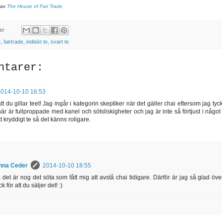
 av
The House of Fair Trade
er
e
,
fairtrade
,
indiskt te
,
svart te
ntarer:
2014-10-10 16:53
att du gillar teet! Jag ingår i kategorin skeptiker när det gäller chai eftersom jag tyck
är är fullproppade med kanel och sötsliskigheter och jag är inte så förtjust i någ
tt kryddigt te så det känns roligare.
nna Ceder
2014-10-10 18:55
 det är nog det söta som fått mig att avstå chai tidigare. Därför är jag så glad över 
ck för att du säljer det! :)