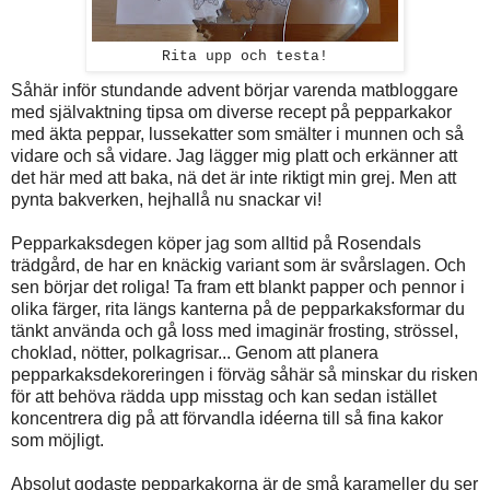
Rita upp och testa!
Såhär inför stundande advent börjar varenda matbloggare
med självaktning tipsa om diverse recept på pepparkakor
med äkta peppar, lussekatter som smälter i munnen och så
vidare och så vidare. Jag lägger mig platt och erkänner att
det här med att baka, nä det är inte riktigt min grej. Men att
pynta bakverken, hejhallå nu snackar vi!
Pepparkaksdegen köper jag som alltid på Rosendals
trädgård, de har en knäckig variant som är svårslagen. Och
sen börjar det roliga! Ta fram ett blankt papper och pennor i
olika färger, rita längs kanterna på de pepparkaksformar du
tänkt använda och gå loss med imaginär frosting, strössel,
choklad, nötter, polkagrisar... Genom att planera
pepparkaksdekoreringen i förväg såhär så minskar du risken
för att behöva rädda upp misstag och kan sedan istället
koncentrera dig på att förvandla idéerna till så fina kakor
som möjligt.
Absolut godaste pepparkakorna är de små karameller du ser