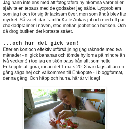
Jag hann inte ens med att fotografera nyinkomna varor eller
själv ta en tepaus med de godsaker jag sålde. Lyxproblem
som jag i och för sig är tacksam över, men som ändå blev lite
mycket. Så valet, där framför Kalle Ankas jul och med ett par
chokladpraliner i näven, stod mellan jobbet och butiken. Och
då drog butiken det kortaste strået.
...och hur det gick sen!
Efter en kort och effektiv utförsäljning (jag räknade med två
månader - ni gick bananas och tömde hyllorna på mindre än
två veckor :) ) tog jag en skön paus från allt som hette
Enkoppte att göra, innan det 1 mars 2013 var dags att än en
gång säga hej och välkommen till Enkoppte - i bloggformat,
denna gång.
Och häpp och hurra, här är vi idag!