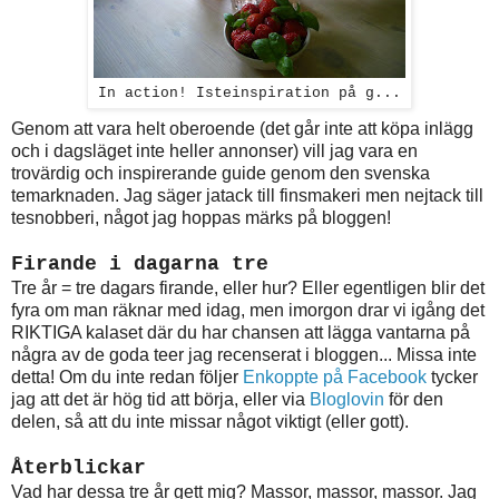
In action! Isteinspiration på g...
Genom att vara helt oberoende (det går inte att köpa inlägg
och i dagsläget inte heller annonser) vill jag vara en
trovärdig och inspirerande guide genom den svenska
temarknaden. Jag säger jatack till finsmakeri men nejtack till
tesnobberi, något jag hoppas märks på bloggen!
Firande i dagarna tre
Tre år = tre dagars firande, eller hur? Eller egentligen blir det
fyra om man räknar med idag, men imorgon drar vi igång det
RIKTIGA kalaset där du har chansen att lägga vantarna på
några av de goda teer jag recenserat i bloggen... Missa inte
detta! Om du inte redan följer
Enkoppte på Facebook
tycker
jag att det är hög tid att börja, eller via
Bloglovin
för den
delen, så att du inte missar något viktigt (eller gott).
Återblickar
Vad har dessa tre år gett mig? Massor, massor, massor. Jag