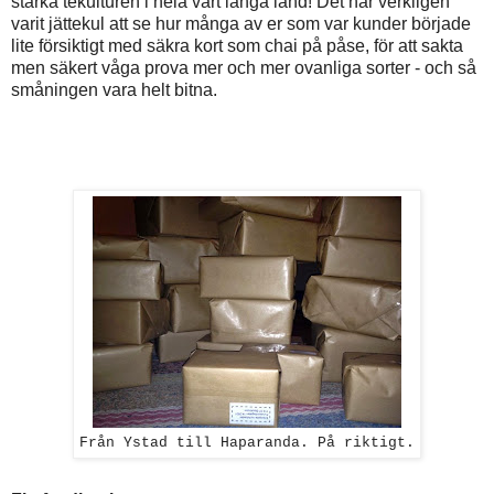
stärka tekulturen i hela vårt långa land! Det har verkligen
varit jättekul att se hur många av er som var kunder började
lite försiktigt med säkra kort som chai på påse, för att sakta
men säkert våga prova mer och mer ovanliga sorter - och så
småningen vara helt bitna.
Från Ystad till Haparanda. På riktigt.