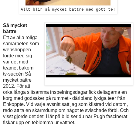
Allt blir så mycket bättre med gott te!
Så mycket
bättre
Ett av alla roliga
samarbeten som
webshoppen
förde med sig
var det med
teamet bakom
tv-succén Så
mycket bättre
2012. För att
orka långa slitsamma inspelningsdagar fick deltagarna en
korg med godsaker på rummet - däribland lyxiga teer från
Enkoppte. Vid varje avsnitt satt jag som klistrad vid datorn,
redo att ta en skärmdump om något te svischade förbi. Och
visst gjorde det det! Här på bild ser du när Pugh fascinerat
fiskar upp en teblomma ur vattnet.