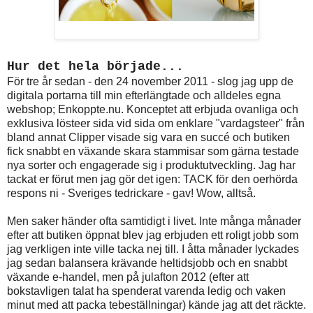
Hur det hela började...
För tre år sedan - den 24 november 2011 - slog jag upp de
digitala portarna till min efterlängtade och alldeles egna
webshop; Enkoppte.nu. Konceptet att erbjuda ovanliga och
exklusiva lösteer sida vid sida om enklare "vardagsteer" från
bland annat Clipper visade sig vara en succé och butiken
fick snabbt en växande skara stammisar som gärna testade
nya sorter och engagerade sig i produktutveckling. Jag har
tackat er förut men jag gör det igen: TACK för den oerhörda
respons ni - Sveriges tedrickare - gav! Wow, alltså.
Men saker händer ofta samtidigt i livet. Inte många månader
efter att butiken öppnat blev jag erbjuden ett roligt jobb som
jag verkligen inte ville tacka nej till. I åtta månader lyckades
jag sedan balansera krävande heltidsjobb och en snabbt
växande e-handel, men på julafton 2012 (efter att
bokstavligen talat ha spenderat varenda ledig och vaken
minut med att packa tebeställningar) kände jag att det räckte.