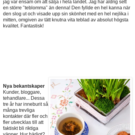
jag var ensam om att sälja i hela landet. Jag har aldrig sett
en större "teblomma" än denna! Den fyllde en hel kanna när
den slog ut och visade upp sin skönhet med en hel nejlika i
mitten, omgiven av tätt knutna vita teblad av absolut högsta
kvalitet. Fantastisk!
Nya bekantskaper
Kunder, bloggare,
tehandlare... Dessa
tre år har inneburit så
många trevliga
kontakter där fler och
fler utvecklas till att
faktiskt bli riktiga
vänner. Hur härligt?