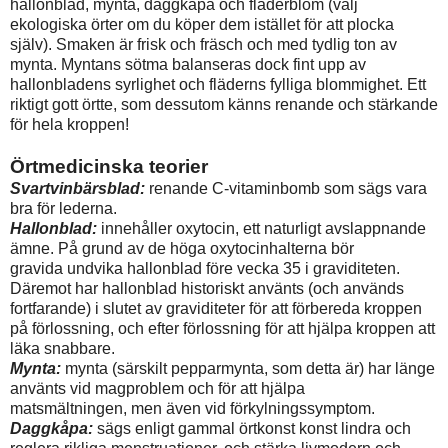
hallonblad, mynta, daggkåpa och fläderblom (välj
ekologiska örter om du köper dem istället för att plocka
själv). Smaken är frisk och fräsch och med tydlig ton av
mynta. Myntans sötma balanseras dock fint upp av
hallonbladens syrlighet och fläderns fylliga blommighet. Ett
riktigt gott örtte, som dessutom känns renande och stärkande
för hela kroppen!
Örtmedicinska teorier
Svartvinbärsblad:
renande C-vitaminbomb som sägs vara
bra för lederna.
Hallonblad:
innehåller oxytocin, ett naturligt avslappnande
ämne. På grund av de höga oxytocinhalterna bör
gravida undvika hallonblad före vecka 35 i graviditeten.
Däremot har hallonblad historiskt använts (och används
fortfarande) i slutet av graviditeter för att förbereda kroppen
på förlossning, och efter förlossning för att hjälpa kroppen att
läka snabbare.
Mynta:
mynta (särskilt pepparmynta, som detta är) har länge
använts vid magproblem och för att hjälpa
matsmältningen, men även vid förkylningssymptom.
Daggkåpa:
sägs enligt gammal örtkonst konst lindra och