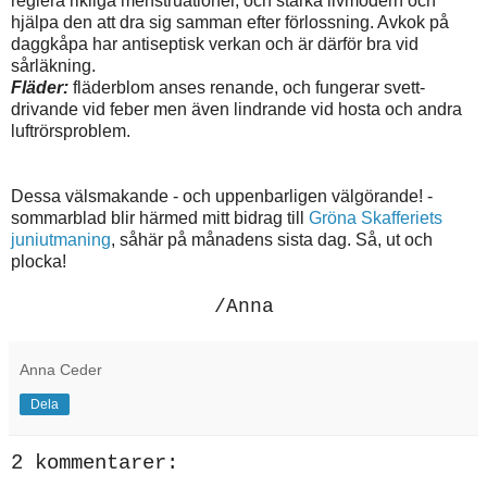
reglera rikliga menstruationer, och stärka livmodern och
hjälpa den att dra sig samman efter förlossning. Avkok på
daggkåpa har antiseptisk verkan och är därför bra vid
sårläkning.
Fläder:
fläderblom anses renande, och fungerar svett-
drivande vid feber men även lindrande vid hosta och andra
luftrörsproblem.
Dessa välsmakande - och uppenbarligen välgörande! -
sommarblad blir härmed mitt bidrag till
Gröna Skafferiets
juniutmaning
, såhär på månadens sista dag. Så, ut och
plocka!
/Anna
Anna Ceder
Dela
2 kommentarer: