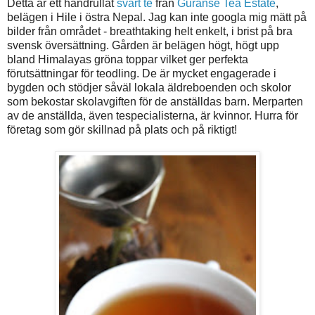
Detta är ett handrullat
svart te
från
Guranse Tea Estate
,
belägen i Hile i östra Nepal. Jag kan inte googla mig mätt på
bilder från området - breathtaking helt enkelt, i brist på bra
svensk översättning. Gården är belägen högt, högt upp
bland Himalayas gröna toppar vilket ger perfekta
förutsättningar för teodling. De är mycket engagerade i
bygden och stödjer såväl lokala äldreboenden och skolor
som bekostar skolavgiften för de anställdas barn. Merparten
av de anställda, även tespecialisterna, är kvinnor. Hurra för
företag som gör skillnad på plats och på riktigt!